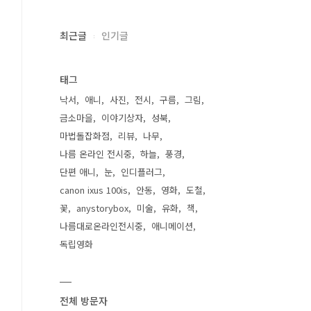
최근글
인기글
태그
낙서
애니
사진
전시
구름
그림
금소마을
이야기상자
성북
마법돌잡화점
리뷰
나무
나름 온라인 전시중
하늘
풍경
단편 애니
눈
인디플러그
canon ixus 100is
안동
영화
도철
꽃
anystorybox
미술
유화
책
나름대로온라인전시중
애니메이션
독립영화
전체 방문자