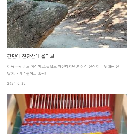
간만에 천장산에 올라보니
이쪽 두꺼비도 여전하고,돌탑도 여전하지만,천장산 산신제 바위에는 산
딸기가 가슴높이로 훌쩍!
2024. 6. 28.