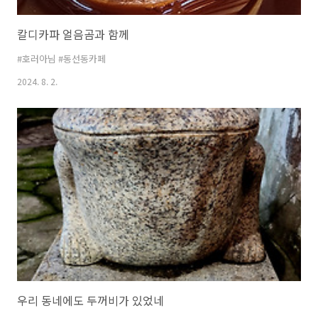
칼디카파 얼음곰과 함께
#호러아님 #동선동카페
2024. 8. 2.
우리 동네에도 두꺼비가 있었네