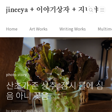
본문 바로가기
jineeya + 이야기상자 + 지니야
Home
Art Works
Writing Works
Multim
photo story
산초가 준 상추, 잠시 물에 심
음 아니 꽂음
by jineeya
2023. 6. 27.