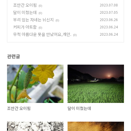
조만간 오이됨
2023.07.08
(0)
달이 미쳤는데
2023.07.05
(0)
부리 있는 자네는 뉘신지
2023.06.26
(0)
커피가 아트함
2023.06.24
(0)
무척 아름다운 못을 만났어요,개안.
2023.06.24
(0)
관련글
조만간 오이됨
달이 미쳤는데