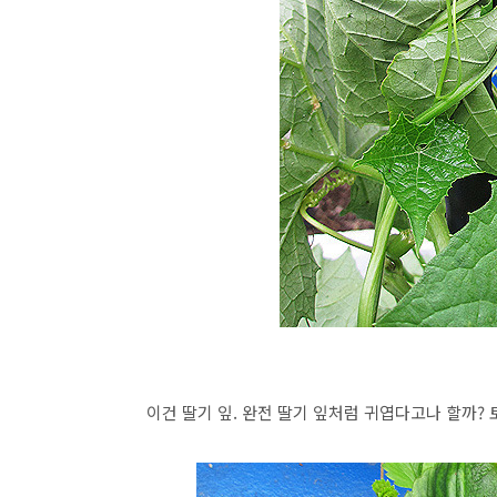
이건 딸기 잎. 완전 딸기 잎처럼 귀엽다고나 할까? 