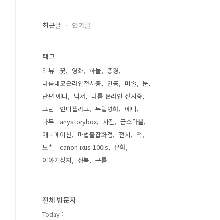
최근글
인기글
태그
리뷰
꽃
영화
하늘
풍경
나름대로온라인전시중
안동
미술
눈
단편 애니
낙서
나름 온라인 전시중
그림
인디플러그
독립영화
애니
나무
anystorybox
사진
금소마을
애니메이션
마법돌잡화점
전시
책
도철
canon ixus 100is
유화
이야기상자
성북
구름
전체 방문자
Today :