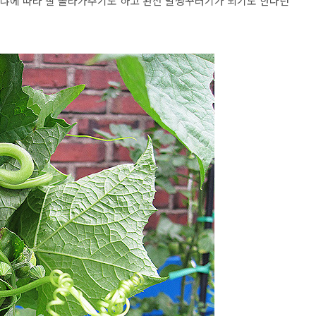
 묶냐에 따라 잘 올라가주기도 하고 완전 말썽꾸러기가 되기도 한다던