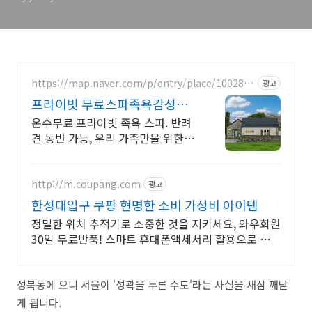
https://map.naver.com/p/entry/place/1002877
광고
828
프라이빗 무료스파족욕감성숙
소 제주 돌담감성, 반려견 환영
온수무료 프라이빗 족욕 스파. 반려
견 동반 가능, 우리 가족만을 위한 힐
링공간. 제주 이주 10년차 부부가 직
접 짓고 꾸민 정성 가득 감성 스테이,
야외 바베큐
http://m.coupang.com
광고
한성대입구 쿠팡 현명한 소비 가성비 아이템
정밀한 위치 추적기로 소중한 것을 지키세요, 와우회원
30일 무료반품! 스마트 휴대폰액세서리 활용으로 바쁜
일상을 더 효율적으로 만들어보세요.
성북동에 오니 서울이 '성곽을 두른 수도'라는 사실을 새삼 깨닫
게 됩니다.