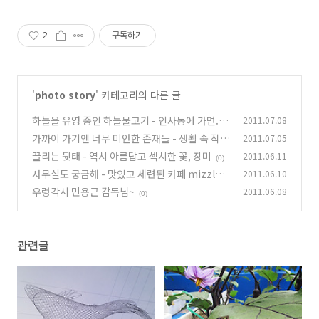
2
구독하기
'
photo story
' 카테고리의 다른 글
하늘을 유영 중인 하늘물고기 - 인사동에 가면...
2011.07.08
가까이 가기엔 너무 미안한 존재들 - 생활 속 작은
2011.07.05
(4)
식물원
끌리는 뒷태 - 역시 아름답고 섹시한 꽃, 장미
2011.06.11
(0)
(0)
사무실도 궁금해 - 맛있고 세련된 카페 mizzle
2011.06.10
우렁각시 민용근 감독님~
2011.06.08
(0)
(0)
관련글