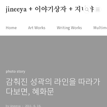
본문 바로가기
jineeya + 이야기상자 + 지니야
Home
Art Works
Writing Works
Multim
photo story
감춰진 성곽의 라인을 따라가
다보면, 혜화문
by jineeya
2011. 6. 16.