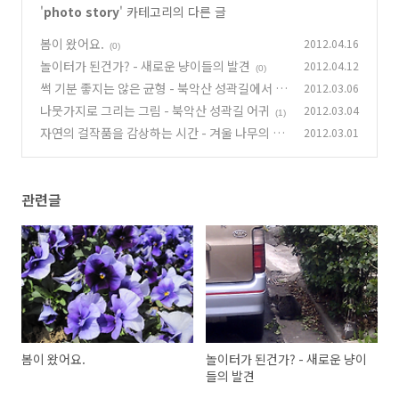
'
photo story
' 카테고리의 다른 글
봄이 왔어요.
2012.04.16
(0)
놀이터가 된건가? - 새로운 냥이들의 발견
2012.04.12
(0)
썩 기분 좋지는 않은 균형 - 북악산 성곽길에서
2012.03.06
나뭇가지로 그리는 그림 - 북악산 성곽길 어귀
2012.03.04
(0)
(1)
자연의 걸작품을 감상하는 시간 - 겨울 나무의 아
2012.03.01
름다움
(0)
관련글
봄이 왔어요.
놀이터가 된건가? - 새로운 냥이
들의 발견