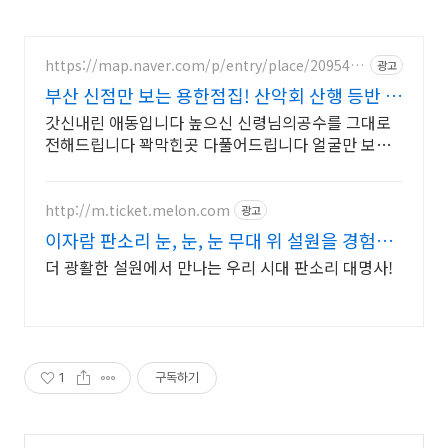
https://map.naver.com/p/entry/place/2095432
광고
992
부산 신점만 보는 용한점집! 산악회 산행 등반 정
상등정
갓신내린 애동입니다 높으신 신령님의공수를 그대로
전해드립니다 꽉막힌곳 다풀어드립니다 얼굴만 보면
점사가 나옵니다 향만 켜주세요 신의 말씀을 그대로 전
해 드리겠습니다
http://m.ticket.melon.com
광고
이자람 판소리 눈, 눈, 눈 무대 위 설원을 경험하
다
더 광활한 설원에서 만나는 우리 시대 판소리 대명사!
1
구독하기