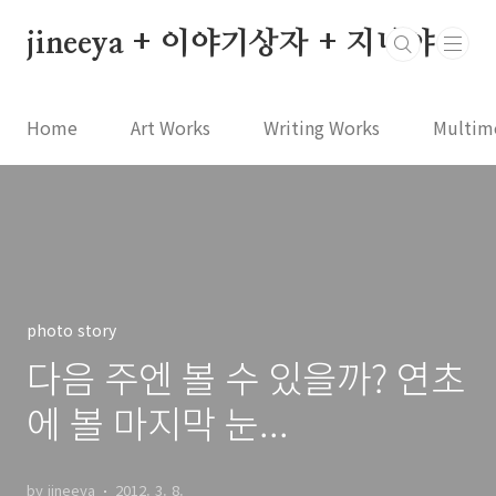
본문 바로가기
jineeya + 이야기상자 + 지니야
Home
Art Works
Writing Works
Multim
photo story
다음 주엔 볼 수 있을까? 연초
에 볼 마지막 눈...
by jineeya
2012. 3. 8.