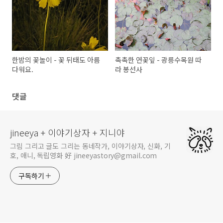
한밤의 꽃놀이 - 꽃 뒤태도 아름
촉촉한 연꽃잎 - 광릉수목원 따
다워요.
라 봉선사
댓글
jineeya + 이야기상자 + 지니야
그림 그리고 글도 그리는 동네작가, 이야기상자, 신화, 기
호, 애니, 독립영화 好 jineeyastory@gmail.com
구독하기