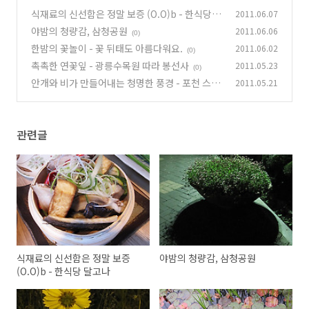
식재료의 신선함은 정말 보증 (O.O)b - 한식당 달
2011.06.07
고나
야밤의 청량감, 삼청공원
2011.06.06
(0)
(0)
한밤의 꽃놀이 - 꽃 뒤태도 아름다워요.
2011.06.02
(0)
촉촉한 연꽃잎 - 광릉수목원 따라 봉선사
2011.05.23
(0)
안개와 비가 만들어내는 청명한 풍경 - 포천 스케
2011.05.21
치여행
(0)
관련글
식재료의 신선함은 정말 보증
야밤의 청량감, 삼청공원
(O.O)b - 한식당 달고나