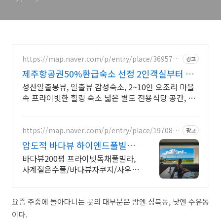
https://map.naver.com/p/entry/place/3695773
광고
9
제주항공권50%환급숙소 선정 2인객실부터 10
인객실 구성
성산일출봉뷰, 일출뷰 감성숙소, 2~10인 오조리 마을
속 프라이빗한 힐링 숙소 넓은 별도 전용식당 공간, 올
레길2코스 바로 옆, 트레킹후 힐링에 좋은 숙소
https://map.naver.com/p/entry/place/1970846
광고
886
압도적 바다뷰 하이엔드풀빌라
바다뷰 자쿠지 상시 무료
바다뷰200평 프라이빗독채풀빌라,
사계절온수풀/바다뷰자쿠지/사우
나/200인치시네마 200평 잔디정원,
소파에서 바다뷰, 에메랄드 감성 수
영장, 핀란드 사우나, 불멍
요즘 주중에 돌아다니는 곳의 대부분은 밤엔 성북동, 낮엔 수유동
이다.