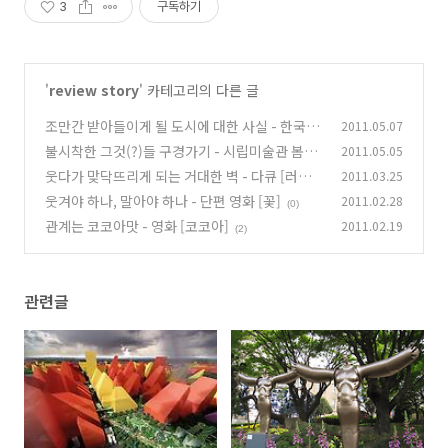
3
구독하기
'
review story
' 카테고리의 다른 글
조만간 받아들이게 될 도시에 대한 사실 - 한국호
2011.05.07
주 수교 50주년 기념 교류전 [호주_디지털 도시
불시착한 그것(?)들 구경가기 - 시립미술관 봄나
2011.05.05
초상]
들이 [불시착, 낯선 풍경]
(0)
웃다가 맞닥뜨리게 되는 거대한 벽 - 다큐 [러브
2011.03.25
(0)
인 코리아]
웃겨야 하나, 말아야 하나 - 단편 영화 [꽃]
2011.02.28
(2)
(0)
관계는 코코아맛 - 영화 [코코아]
2011.02.19
(2)
관련글