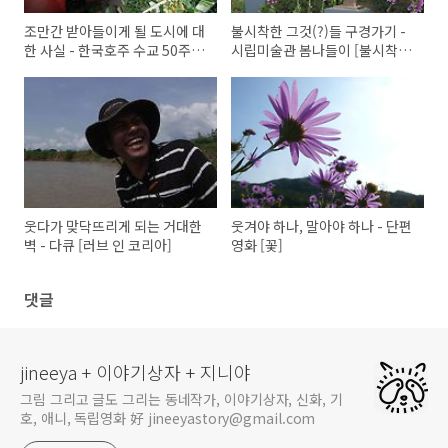
조만간 받아들이게 될 도시에 대
불시착한 그것(?)들 구경가기 -
한 사실 - 한국호주 수교 50주년
시립미술관 봄나들이 [불시착,
기념 교류전 [호주_디지털 도시
낯선 풍경]
초상]
웃다가 맞닥뜨리게 되는 거대한
웃겨야 하나, 말아야 하나 - 단편
벽 - 다큐 [러브 인 코리아]
영화 [꽃]
댓글
jineeya + 이야기상자 + 지니야
그림 그리고 글도 그리는 동네작가, 이야기상자, 신화, 기
호, 애니, 독립영화 好 jineeyastory@gmail.com