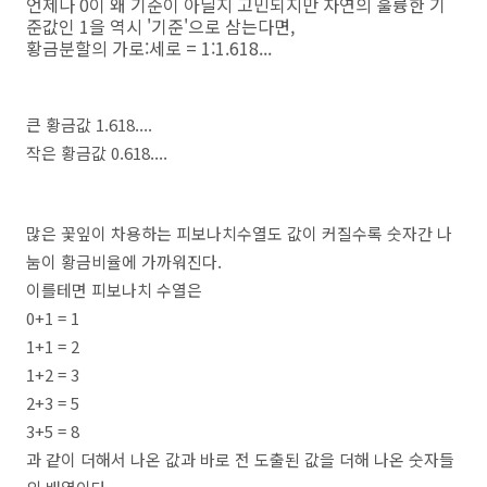
언제나 0이 왜 기준이 아닐지 고민되지만 자연의 훌륭한 기
준값인 1을 역시 '기준'으로 삼는다면,
황금분할의 가로:세로 = 1:1.618...
큰 황금값 1.618....
작은 황금값 0.618....
많은 꽃잎이 차용하는 피보나치수열도 값이 커질수록 숫자간 나
눔이 황금비율에 가까워진다.
이를테면 피보나치 수열은
0+1 = 1
1+1 = 2
1+2 = 3
2+3 = 5
3+5 = 8
과 같이 더해서 나온 값과 바로 전 도출된 값을 더해 나온 숫자들