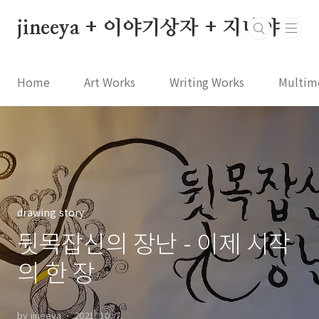
본문 바로가기
jineeya + 이야기상자 + 지니야
Home
Art Works
Writing Works
Multim
drawing story
뒷목잡신의 장난 - 이제 시작
의 한 장
by jineeya
2021. 10. 7.