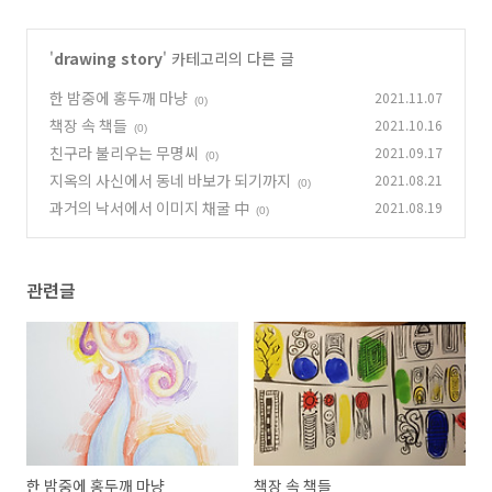
'
drawing story
' 카테고리의 다른 글
한 밤중에 홍두깨 마냥
2021.11.07
(0)
책장 속 책들
2021.10.16
(0)
친구라 불리우는 무명씨
2021.09.17
(0)
지옥의 사신에서 동네 바보가 되기까지
2021.08.21
(0)
과거의 낙서에서 이미지 채굴 中
2021.08.19
(0)
관련글
한 밤중에 홍두깨 마냥
책장 속 책들