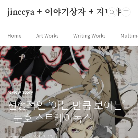
본문 바로가기
jineeya + 이야기상자 + 지니야
Home
Art Works
Writing Works
Multim
review story
전형적인 ‘아는 만큼 보이는’
- 문호 스트레이독스
by jineeya
2021. 7. 17.