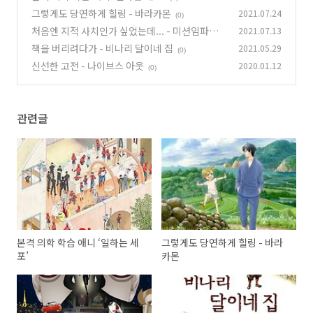
그렇게도 당연하게 힐링 - 바라카몬
2021.07.24
(0)
처음엔 지적 사치인가 싶었는데... - 미션임파서
2021.07.13
블 루벤
책을 버리려다가 - 비나리 달이네 집
2021.05.29
(0)
(0)
신선한 고전 - 나이브스 아웃
2020.01.12
(0)
관련글
본격 의학 학습 애니 ‘일하는 세
그렇게도 당연하게 힐링 - 바라
포’
카몬