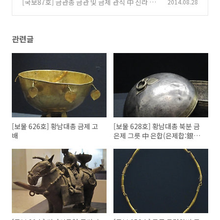
[국보87호] 금관총 금관 및 금제 관식 中 신라 금
2014.08.28
관총 관모
(0)
관련글
[보물 626호] 황남대총 금제 고
[보물 628호] 황남대총 북분 금
배
은제 그릇 中 은합(은제합:銀製
盒)