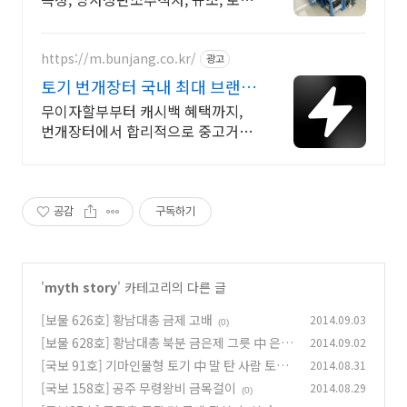
분석
https://m.bunjang.co.kr/
광고
토기 번개장터 국내 최대 브랜드
중고거래
무이자할부부터 캐시백 혜택까지,
번개장터에서 합리적으로 중고거래
하세요 전국 각지에서 올라오는 전
국구 최다 상품 매일 10만 개 이상의
신규 상품 업로드
공감
구독하기
'
myth story
' 카테고리의 다른 글
[보물 626호] 황남대총 금제 고배
2014.09.03
(0)
[보물 628호] 황남대총 북분 금은제 그릇 中 은합
2014.09.02
(은제합:銀製盒)
[국보 91호] 기마인물형 토기 中 말 탄 사람 토기
2014.08.31
(0)
[국보 158호] 공주 무령왕비 금목걸이
2014.08.29
(0)
(0)