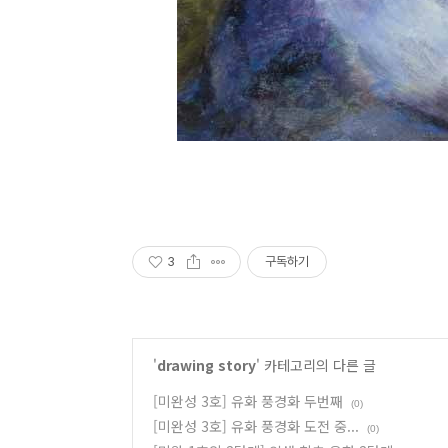
3
구독하기
'
drawing story
' 카테고리의 다른 글
[미완성 3호] 유화 풍경화 두번째
(0)
[미완성 3호] 유화 풍경화 도전 중...
(0)