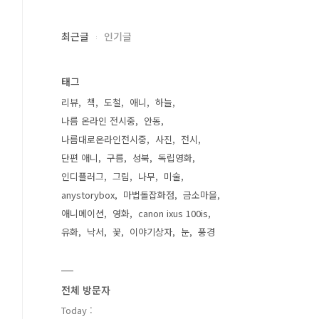
최근글
인기글
태그
리뷰
책
도철
애니
하늘
나름 온라인 전시중
안동
나름대로온라인전시중
사진
전시
단편 애니
구름
성북
독립영화
인디플러그
그림
나무
미술
anystorybox
마법돌잡화점
금소마을
애니메이션
영화
canon ixus 100is
유화
낙서
꽃
이야기상자
눈
풍경
전체 방문자
Today :