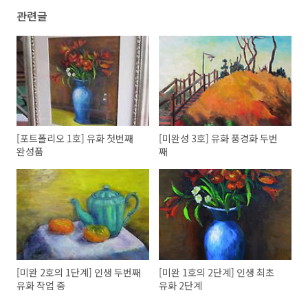
관련글
[포트폴리오 1호] 유화 첫번째
[미완성 3호] 유화 풍경화 두번
완성품
째
[미완 2호의 1단계] 인생 두번째
[미완 1호의 2단계] 인생 최초
유화 작업 중
유화 2단계