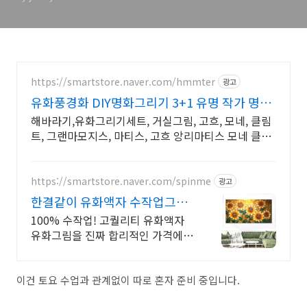
https://smartstore.naver.com/hmmter
광고
유화풍경화 DIY명화그리기 3+1 유명 작가 명화
모음전
해바라기,유화그리기세트, 거실그림, 고흐, 모네, 클림
트, 그랜마모지스, 마티스, 고흐 앙리마티스 모네 클림
트 피카소 밀레 칸딘스키 르누아르 고갱의 명작 만나보
세요
https://smartstore.naver.com/spinme
광고
한결같이 유화액자 수작업그림
무료배송,사은품가득,쿠폰할인
100% 수작업! 고퀄리티 유화액자
유화그림을 진짜 합리적인 가격에
만나보세요.
이건 토요 수업과 관계없이 따로 혼자 준비 중입니다.