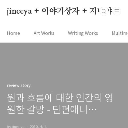
본문 바로가기
jineeya + 이야기상자 + 지니야
Home
Art Works
Writing Works
Multim
review story
원과 흐름에 대한 인간의 영
원한 갈망 - 단편애니
[sunya]
by jineeya
2010. 4. 1.