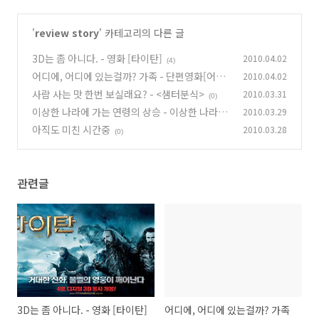
'
review story
' 카테고리의 다른 글
3D는 좀 아니다. - 영화 [타이탄]
2010.04.02
(4)
어디에, 어디에 있는걸까? 가족 - 단편영화[어디
2010.04.02
에]
사람 사는 맛 한번 보실래요? - <샘터분식>
2010.03.31
(0)
(0)
이상한 나라에 가는 연령의 상승 - 이상한 나라의
2010.03.29
앨리스와 집으로 돌아가는 길
아직도 미친 시간중
2010.03.28
(2)
(0)
관련글
3D는 좀 아니다. - 영화 [타이탄]
어디에, 어디에 있는걸까? 가족