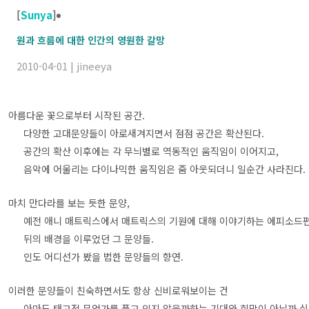
[
Sunya
]
원과 흐름에 대한 인간의 영원한 갈망
2010-04-01 | jineeya
아름다운 꽃으로부터 시작된 공간.
다양한 고대문양들이 아로새겨지면서 점점 공간은 확산된다.
공간의 확산 이후에는 각 무늬별로 역동적인 움직임이 이어지고,
음악에 어울리는 다이나믹한 움직임은 줌 아웃되더니 일순간 사라진다.
마치 만다라를 보는 듯한 문양,
예전 애니 매트릭스에서 매트릭스의 기원에 대해 이야기하는 에피소드
뒤의 배경을 이루었던 그 문양들.
인도 어디선가 봤을 법한 문양들의 향연.
이러한 문양들이 친숙하면서도 항상 신비로워보이는 건
아마도 태고적 무언가를 품고 있지 않을까하는 기대와 희망이 아닐까 싶