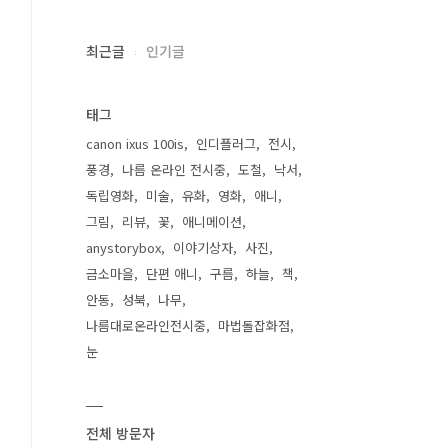
최근글
인기글
태그
canon ixus 100is
인디플러그
전시
풍경
나름 온라인 전시중
도철
낙서
독립영화
미술
유화
영화
애니
그림
리뷰
꽃
애니메이션
anystorybox
이야기상자
사진
금소마을
단편 애니
구름
하늘
책
안동
성북
나무
나름대로온라인전시중
마법돌잡화점
눈
전체 방문자