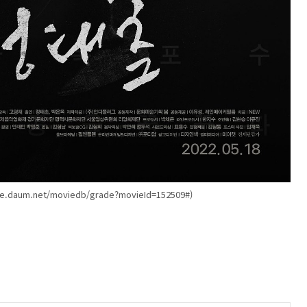
e.daum.net/moviedb/grade?movieId=152509#)