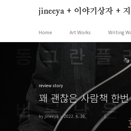
본문 바로가기
jineeya + 이야기상자 +
Home
Art Works
Writing W
review story
꽤 괜찮은 사람책 한번
by jineeya
2022. 4. 28.