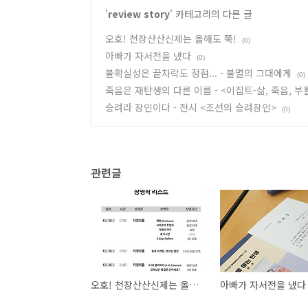
'
review story
' 카테고리의 다른 글
오호! 천장산산신제는 올해도 쭉!
(0)
아빠가 자서전을 냈다
(0)
불확실성은 끝자락도 정점... - 불멸의 그대에게
(0)
죽음은 재탄생의 다른 이름 - <이집트-삶, 죽음, 
승려라 장인이다 - 전시 <조선의 승려장인>
(0)
관련글
오호! 천장산산신제는 올해도 쭉!
아빠가 자서전을 냈다