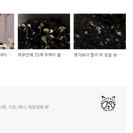
홈테이블 데코 페어 - 테이블 세팅편
하루만에 15개 무싹이 올라왔어요!
생각보다 빨리 무 잎을 보겠어!
화, 기호, 애니, 독립영화 好