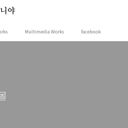
 지니야
orks
Multimedia Works
facebook
몰