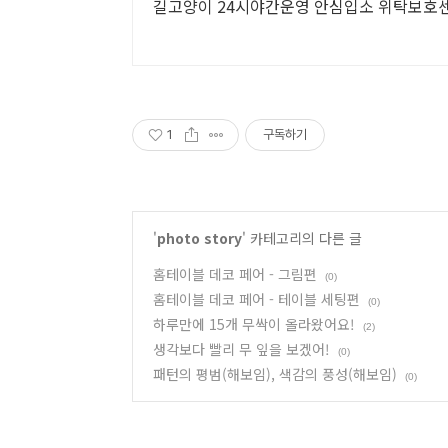
길고양이 24시야간운영 안심입소 위탁보호
1
구독하기
'
photo story
' 카테고리의 다른 글
홈테이블 데코 페어 - 그림편
(0)
홈테이블 데코 페어 - 테이블 세팅편
(0)
하루만에 15개 무싹이 올라왔어요!
(2)
생각보다 빨리 무 잎을 보겠어!
(0)
패턴의 평범(해보임), 색감의 풍성(해보임)
(0)