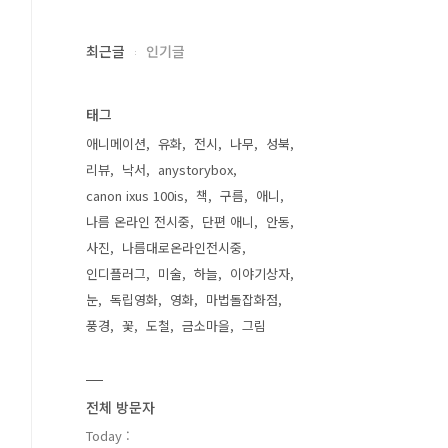
최근글
인기글
태그
애니메이션
유화
전시
나무
성북
리뷰
낙서
anystorybox
canon ixus 100is
책
구름
애니
나름 온라인 전시중
단편 애니
안동
사진
나름대로온라인전시중
인디플러그
미술
하늘
이야기상자
눈
독립영화
영화
마법돌잡화점
풍경
꽃
도철
금소마을
그림
전체 방문자
Today :