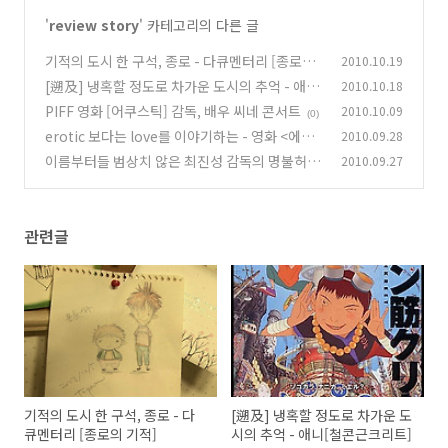
'
review story
' 카테고리의 다른 글
기적의 도시 한 구석, 종로 - 다큐멘터리 [종로의
2010.10.19
기적]
[遡及] 냉혹할 정도로 차가운 도시의 추억 - 애니
2010.10.18
(0)
[철콘근크리트]
PIFF 영화 [어쿠스틱] 감독, 배우 씨네 콘서트
2010.10.09
(0)
(0)
erotic 보다는 love를 이야기하는 - 영화 <에로
2010.09.28
틱 번뇌 보이>
이름부터들 범상치 않은 최진성 감독의 명불허전
2010.09.27
(1)
들~!
(0)
관련글
기적의 도시 한 구석, 종로 - 다
[遡及] 냉혹할 정도로 차가운 도
큐멘터리 [종로의 기적]
시의 추억 - 애니[철콘근크리트]