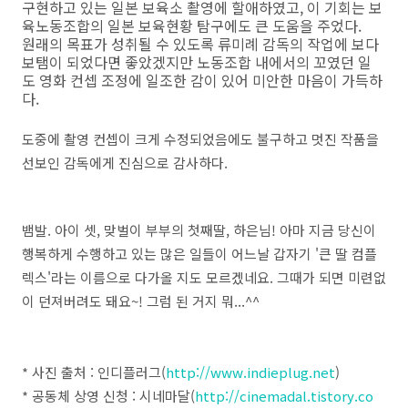
구현하고 있는 일본 보육소 촬영에 할애하였고, 이 기회는 보
육노동조합의 일본 보육현황 탐구에도 큰 도움을 주었다.
원래의 목표가 성취될 수 있도록 류미례 감독의 작업에 보다
보탬이 되었다면 좋았겠지만 노동조합 내에서의 꼬였던 일
도 영화 컨셉 조정에 일조한 감이 있어 미안한 마음이 가득하
다.
도중에 촬영 컨셉이 크게 수정되었음에도 불구하고 멋진 작품을
선보인 감독에게 진심으로 감사하다.
뱀발. 아이 셋, 맞벌이 부부의 첫째딸, 하은님! 아마 지금 당신이
행복하게 수행하고 있는 많은 일들이 어느날 갑자기 '큰 딸 컴플
렉스'라는 이름으로 다가올 지도 모르겠네요. 그때가 되면 미련없
이 던져버려도 돼요~! 그럼 된 거지 뭐...^^
* 사진 출처 : 인디플러그(
http://www.indieplug.net
)
* 공동체 상영 신청 : 시네마달(
http://cinemadal.tistory.co