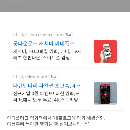
http://clean.cinefox.com
광고
굿다운로드 캐치미 씨네폭스
캐치미, HD고화질 영화, 애니, TV시
리즈 합법다운, 스마트폰 감상.
http://filesun.pro
광고
다큐멘터리 파일썬 초고속, 4K
실시간 보기!
신규가입 0원 이벤트! 최신 영화,드
라마,애니 모두 무료! 4K 스트리밍
인디플러그 영화팩에서 '내블로그에 담기'해봤슴돠.
이름부터 특이한 영화들 함 살펴보시압...^^