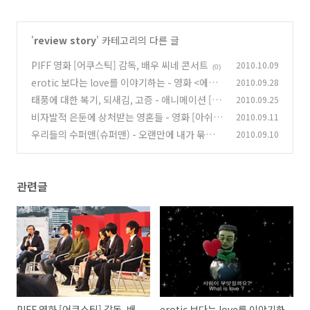
'
review story
' 카테고리의 다른 글
PIFF 영화 [어쿠스틱] 감독, 배우 씨네 콘서트
2010.10.09
(0)
erotic 보다는 love를 이야기하는 - 영화 <에로
2010.09.28
틱 번뇌 보이>
태풍에 대한 복기, 되새김, 고증 - 애니메이션 [W
2010.09.25
(1)
anted]
비자발적 은둔에 상처받는 영혼들 - 영화 [아쉬
2010.09.11
(0)
람]
우리들의 수퍼맨(슈퍼맨) - 오랜만에 내가 묶어본
2010.09.10
(0)
영화팩
(0)
관련글
PIFF 영화 [어쿠스틱] 감독, 배
erotic 보다는 love를 이야기하