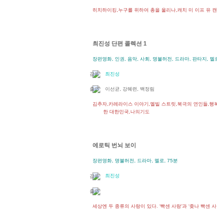
히치하이킹,누구를 위하여 총을 울리나,캐치 미 이프 유 캔
최진성 단편 콜렉션 1
장편영화, 인권, 음악, 사회, 명불허전, 드라마, 판타지, 멜로
최진성
이선균, 강혜련, 백정림
김추자,카레라이스 이야기,멜빌 스트릿,북극의 연인들,행
한 대한민국,나의기도
에로틱 번뇌 보이
장편영화, 명불허전, 드라마, 멜로, 75분
최진성
세상엔 두 종류의 사랑이 있다. ‘빡센 사랑’과 ‘좆나 빡센 사