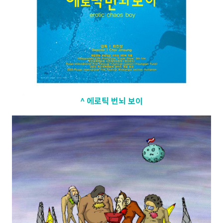
^ 에로틱 번뇌 보이