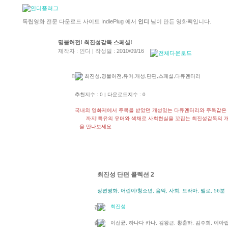
독립영화 전문 다운로드 사이트 IndiePlug 에서
인디
님이 만든 영화팩입니다.
명불허전! 최진성감독 스페셜!
제작자 : 인디 | 작성일 : 2010/09/16
최진성,명불허전,유머,개성,단편,스페셜,다큐멘터리
추천지수 : 0 | 다운로드지수 : 0
국내외 영화제에서 주목을 받았던 개성있는 다큐멘터리와 주옥같은
까지!특유의 유머와 색채로 사회현실을 꼬집는 최진성감독의 
을 만나보세요
최진성 단편 콜렉션 2
장편영화, 어린이/청소년, 음악, 사회, 드라마, 멜로, 56분
최진성
이선균, 하나다 카나, 김왕근, 황춘하, 김주희, 이아