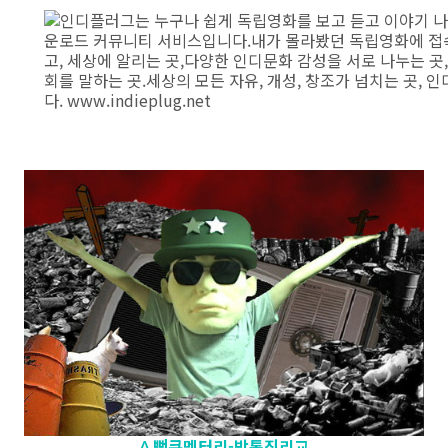
^ 뻑큐멘터리-박통진리교