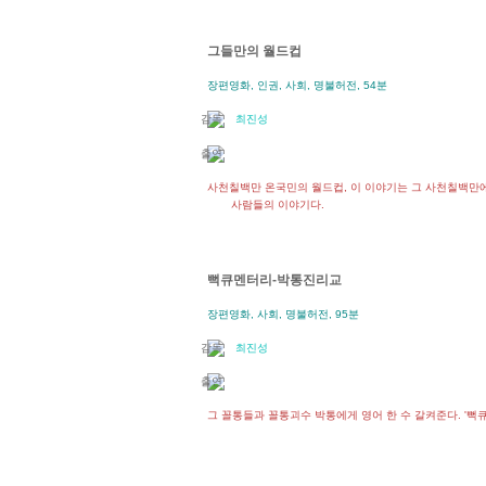
그들만의 월드컵
장편영화, 인권, 사회, 명불허전, 54분
최진성
사천칠백만 온국민의 월드컵, 이 이야기는 그 사천칠백만
사람들의 이야기다.
뻑큐멘터리-박통진리교
장편영화, 사회, 명불허전, 95분
최진성
그 꼴통들과 꼴통괴수 박통에게 영어 한 수 갈켜준다. '뻑큐