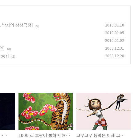
스 박사의 상상극장]
2010.01.10
(0)
2010.01.05
2010.01.02
먼]
2009.12.31
(0)
ber]
2009.12.28
(2)
다시 한번 시고니 위버 - 영화 [아바타]
100마리 호랑이 통해 새해 기운을~!
고무고무 능력은 이제 그만(-.-) - 단편애니 [슈퍼우먼]