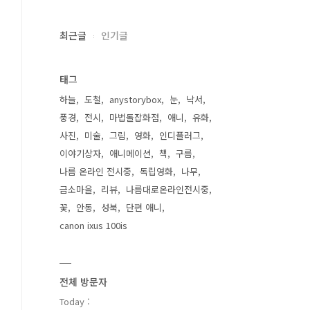
최근글
인기글
태그
하늘
도철
anystorybox
눈
낙서
풍경
전시
마법돌잡화점
애니
유화
사진
미술
그림
영화
인디플러그
이야기상자
애니메이션
책
구름
나름 온라인 전시중
독립영화
나무
금소마을
리뷰
나름대로온라인전시중
꽃
안동
성북
단편 애니
canon ixus 100is
전체 방문자
Today :