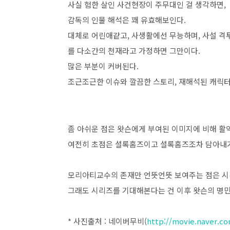
사실 험한 살인 사건현장이 주무대인 걸 생각하면,
감독의 인물 해석은 꽤 유효해보인다.
대체로 어린애같고, 사생활에선 무능하며, 사설 격
를 다소간의 천재라고 가정하면 그만이다.
많은 부분이 커버된다.
조근조근한 이슈와 깔끔한 스토리, 재해석된 캐릭터
좀 아쉬운 점은 왓슨에게 부여된 이미지에 비해 활
여전히 초점은 셜록홈즈이고 셜록홈즈조차 담아내기
모리아티교수의 존재만 언뜻언뜻 보여주는 점은 시
그래도 시리즈를 기대해본다는 건 이후 왓슨의 명민
* 사진출처 : 네이버무비(
http://movie.naver.c