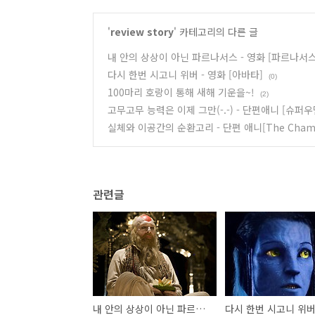
'
review story
' 카테고리의 다른 글
내 안의 상상이 아닌 파르나서스 - 영화 [파르나서
다시 한번 시고니 위버 - 영화 [아바타]
(0)
100마리 호랑이 통해 새해 기운을~!
(2)
고무고무 능력은 이제 그만(-.-) - 단편애니 [슈퍼우
실체와 이공간의 순환고리 - 단편 애니[The Cham
관련글
내 안의 상상이 아닌 파르나서스 - 영화 [파르나서스 박사의 상상극장]