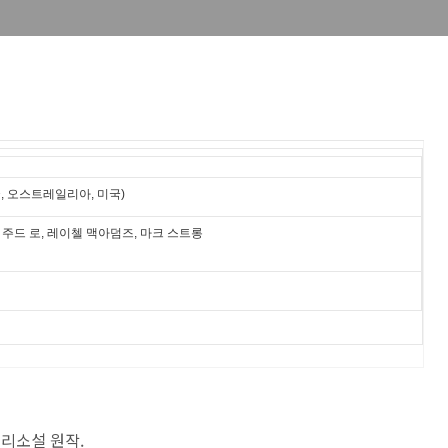
영국, 오스트레일리아, 미국)
 주드 로, 레이첼 맥아덤즈, 마크 스트롱
추리소설 원작.