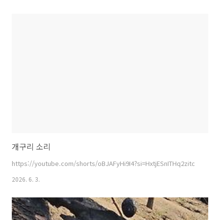
개구리 소리
https://youtube.com/shorts/oBJAFyHi9I4?si=HxtjESnITHq2zitc
2026. 6. 3.