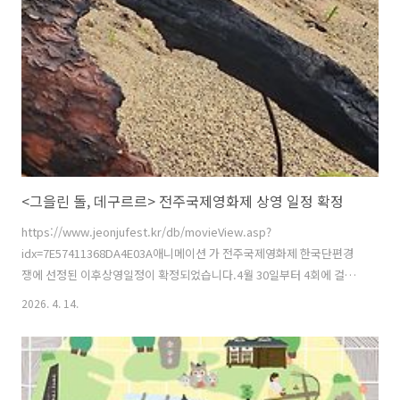
<그을린 돌, 데구르르> 전주국제영화제 상영 일정 확정
https://www.jeonjufest.kr/db/movieView.asp?
idx=7E57411368DA4E03A애니메이션 가 전주국제영화제 한국단편경
쟁에 선정된 이후상영일정이 확정되었습니다.4월 30일부터 4회에 걸쳐
상영되고, 5월 2일, 4일에는 감독과의 대화가 있습니다. 전주 구경 오시
2026. 4. 14.
고 영화도 보시길~! 제27회 전주국제영화제 | The 27th JEONJU
International Film Festival제27회 전주국제영화제 | The 27th
JEONJU International Film Festivalwww.jeonjufest.kr