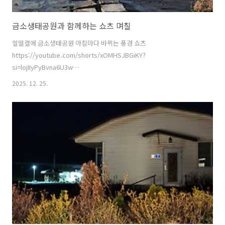
금소생태공원과 함께하는 쇼츠 며칠
얼떨결에 금소생태공원 아침마다 바뀌는 풍경 쇼츠
https://youtube.com/shorts/xOMHSJBGiKY?
si=lojIIyPyBvna6U3w
https://youtube.com/shorts/a2gptDk1zrg?
2025. 12. 25.
si=WlgQaa1mfRoNObkS
https://youtube.com/shorts/rc_d1LJOVR4?
si=UOAg3qOPMPR8dzLt https://youtube.com/shorts/WCo-
nCTW5ps?si=V9M16XEr7e_bbp8t