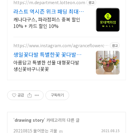
https://m.department.lotteon.com
광고
라스트 역시즌 위크 패딩 최대
74% 할인
캐나다구스, 파라점퍼스 중복 할인
10% + 카드 할인 10%
https://www.instagram.com/agranceflowercaf
광고
e/
생일꽃다발 특별한꽃 꽃다발꽃
바구니꽃클래스상시모집
아름답고 특별한 선물 대형꽃다발
생신꽃바구니꽃꽃
공감
구독하기
'
drawing story
' 카테고리의 다른 글
20210815 물어뜯는 괴물
2021.08.15
(0)