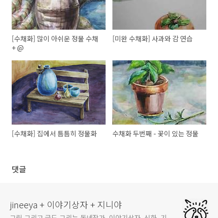
[수채화] 많이 아쉬운 정물 수채
[미완 수채화] 사과와 감 연습
+ @
[수채화] 집에서 틈틈히 정물화
수채화 두번째 - 꽃이 있는 정물
댓글
jineeya + 이야기상자 + 지니야
그림 그리고 글도 그리는 동네작가, 이야기상자, 신화, 기