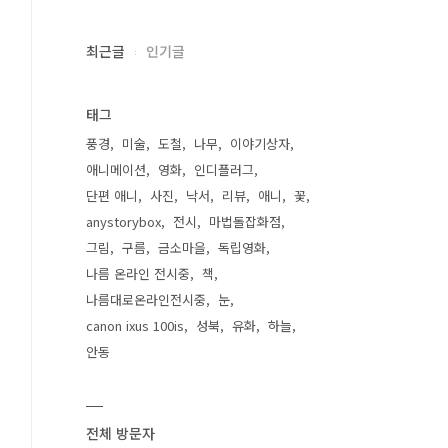
최근글
인기글
태그
풍경
미술
도철
나무
이야기상자
애니메이션
영화
인디플러그
단편 애니
사진
낙서
리뷰
애니
꽃
anystorybox
전시
마법돌잡화점
그림
구름
금소마을
독립영화
나름 온라인 전시중
책
나름대로온라인전시중
눈
canon ixus 100is
성북
유화
하늘
안동
전체 방문자