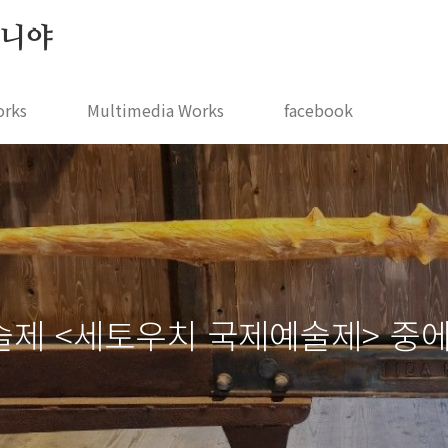
 지니야
orks
Multimedia Works
facebook
술제 <세토우치 국제예술제> 중