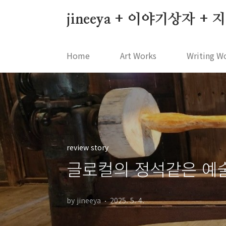
본문 바로가기
jineeya + 이야기상자 +
Home
Art Works
Writing W
review story
글로컬의 정석같은 예
by jineeya
2025. 5. 4.