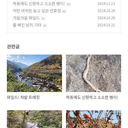
하동에도 신령하고 소소한 뱀이!
2024.11.15
(0)
어떤 바위든 눕고 싶은 만휴정
2024.10.28
(0)
가을가을 와일드
2024.10.26
(1)
줄 빠진 남의 기타
2024.10.21
(0)
관련글
와일드! 차밭 트래킹
하동에도 신령하고 소소한 뱀이!