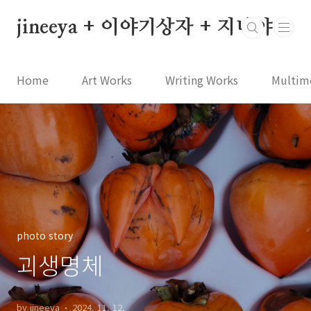
본문 바로가기
jineeya + 이야기상자 + 지니야
Home
Art Works
Writing Works
Multim
photo story
괴생명체
by jineeya
2024. 11. 12.