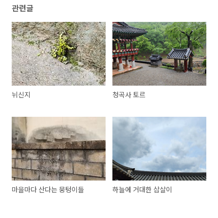
관련글
뉘신지
청곡사 토르
마을마다 산다는 뭉텅이들
하늘에 거대한 삽살이