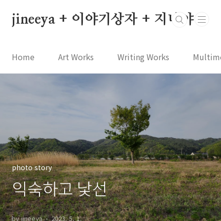
본문 바로가기
jineeya + 이야기상자 + 지니야
Home
Art Works
Writing Works
Multim
photo story
익숙하고 낯선
by jineeya
2023. 5. 1.