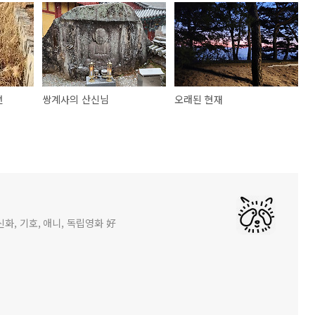
편
쌍계사의 산신님
오래된 현재
화, 기호, 애니, 독립영화 好