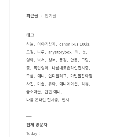
최근글
인기글
태그
하늘
이야기상자
canon ixus 100is
도철
나무
anystorybox
책
눈
영화
낙서
성북
풍경
안동
그림
꽃
독립영화
나름대로온라인전시중
구름
애니
인디플러그
마법돌잡화점
사진
미술
유화
애니메이션
리뷰
금소마을
단편 애니
나름 온라인 전시중
전시
전체 방문자
Today :