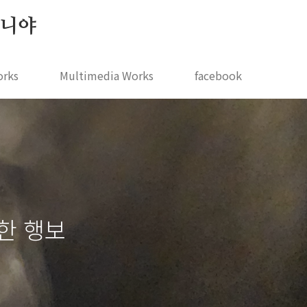
 지니야
orks
Multimedia Works
facebook
한 행보