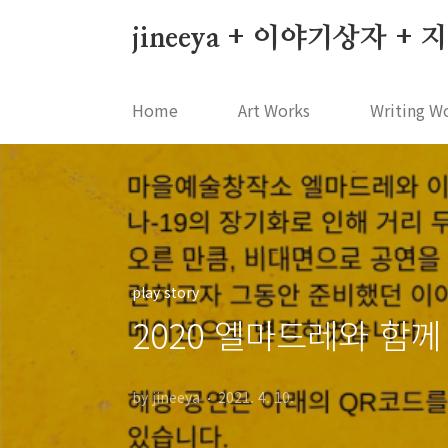
본문 바로가기
jineeya + 이야기상자 +
Home
Art Works
Writing W
play story
2020 엘마드레와 함
by jineeya
2021. 4. 10.