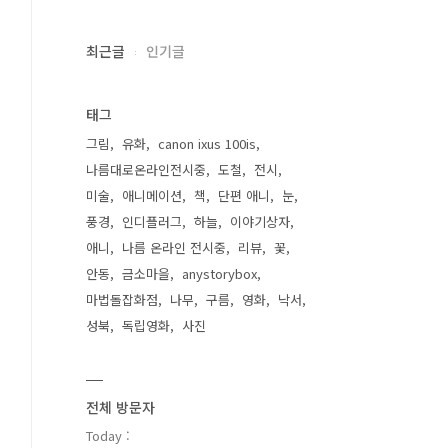
최근글
인기글
태그
그림
유화
canon ixus 100is
나름대로온라인전시중
도철
전시
미술
애니메이션
책
단편 애니
눈
풍경
인디플러그
하늘
이야기상자
애니
나름 온라인 전시중
리뷰
꽃
안동
금소마을
anystorybox
마법돌잡화점
나무
구름
영화
낙서
성북
독립영화
사진
전체 방문자
Today :