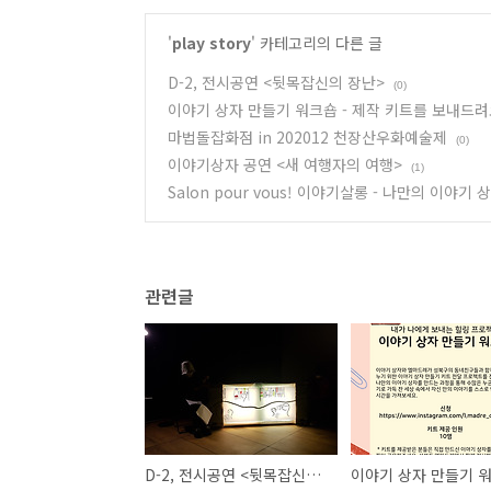
'
play story
' 카테고리의 다른 글
D-2, 전시공연 <뒷목잡신의 장난>
(0)
이야기 상자 만들기 워크숍 - 제작 키트를 보내드
마법돌잡화점 in 202012 천장산우화예술제
(0)
이야기상자 공연 <새 여행자의 여행>
(1)
Salon pour vous! 이야기살롱 - 나만의 이야기
관련글
D-2, 전시공연 <뒷목잡신의 장난>