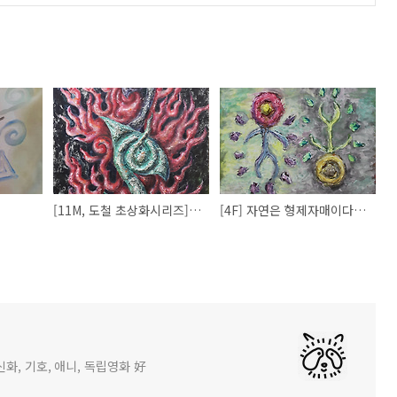
[11M, 도철 초상화시리즈] 도철 in 부동명왕
[4F] 자연은 형제자매이다 (2nd)
화, 기호, 애니, 독립영화 好