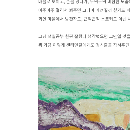
마을로 보이고, 손을 댔다가, 누덕누덕 비참한 모습
아주아주 멀리서 봐주면 그나마 가려질까 싶기도 하
과연 마을에서 방관자도, 끈적끈적 스토커도 아닌 채
그냥 색칠공부 한판 잘했다 생각했으면 그만일 것을
뭐 가끔 이렇게 센티멘탈에게도 정신줄을 잡혀주긴