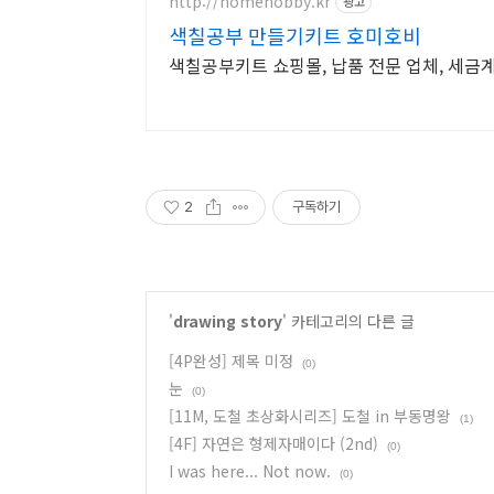
http://homehobby.kr
광고
색칠공부 만들기키트 호미호비
색칠공부키트 쇼핑몰, 납품 전문 업체, 세금
2
구독하기
'
drawing story
' 카테고리의 다른 글
[4P완성] 제목 미정
(0)
눈
(0)
[11M, 도철 초상화시리즈] 도철 in 부동명왕
(1)
[4F] 자연은 형제자매이다 (2nd)
(0)
I was here... Not now.
(0)