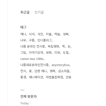
최근글
인기글
태그
애니
낙서
사진
미술
하늘
성북
나무
구름
인디플러그
나름 온라인 전시중
독립영화
책
눈
그림
이야기상자
유화
리뷰
도철
canon ixus 100is
나름대로온라인전시중
anystorybox
전시
꽃
단편 애니
영화
금소마을
풍경
애니메이션
마법돌잡화점
안동
전체 방문자
Today :