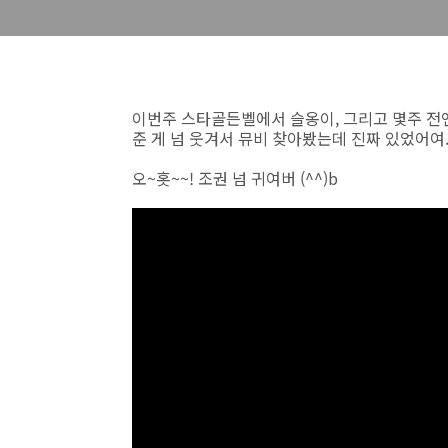
이번주 스타골든벨에서 슬옹이, 그리고 몇주 전엔
준 게 넘 웃겨서 뮤비 찾아봤는데 진짜 있었어여
오~홋~~! 조권 넘 귀여버 (^^)b