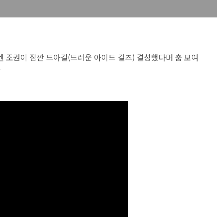
 조권이 잠깐 드아걸(드러운 아이드 걸즈) 결성했다며 춤 보여
.