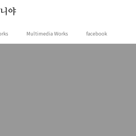
 지니야
orks
Multimedia Works
facebook