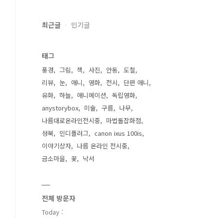
최근글
인기글
태그
풍경
그림
책
사진
안동
도철
리뷰
눈
애니
영화
전시
단편 애니
유화
하늘
애니메이션
독립영화
anystorybox
미술
구름
나무
나름대로온라인전시중
마법돌잡화점
성북
인디플러그
canon ixus 100is
이야기상자
나름 온라인 전시중
금소마을
꽃
낙서
전체 방문자
Today :