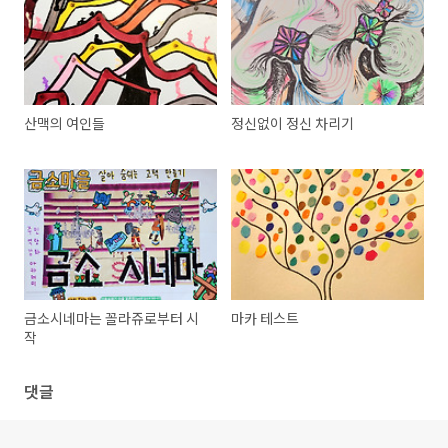
산맥의 여인들
정신없이 정신 차리기
금소시네마는 꼴라쥬로부터 시
마카 테스트
작
댓글