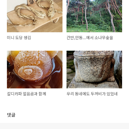
미니 도당 생김
간만,안동...에서 소나무숲을
칼디카파 얼음곰과 함께
우리 동네에도 두꺼비가 있었네
댓글