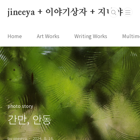
본문 바로가기
jineeya + 이야기상자 + 지니야
Home
Art Works
Writing Works
Multim
photo story
간만, 안동
by jineeya
2024. 8. 16.