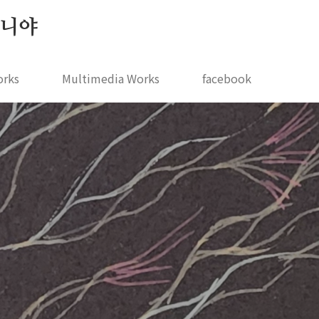
 지니야
orks
Multimedia Works
facebook