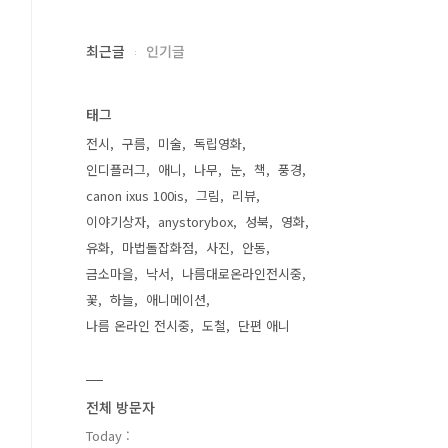
최근글
인기글
태그
전시
구름
미술
독립영화
인디플러그
애니
나무
눈
책
풍경
canon ixus 100is
그림
리뷰
이야기상자
anystorybox
성북
영화
유화
마법돌잡화점
사진
안동
금소마을
낙서
나름대로온라인전시중
꽃
하늘
애니메이션
나름 온라인 전시중
도철
단편 애니
전체 방문자
Today :