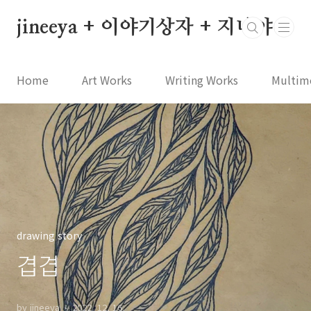
본문 바로가기
jineeya + 이야기상자 + 지니야
Home
Art Works
Writing Works
Multim
drawing story
겹겹
by jineeya
2022. 12. 16.