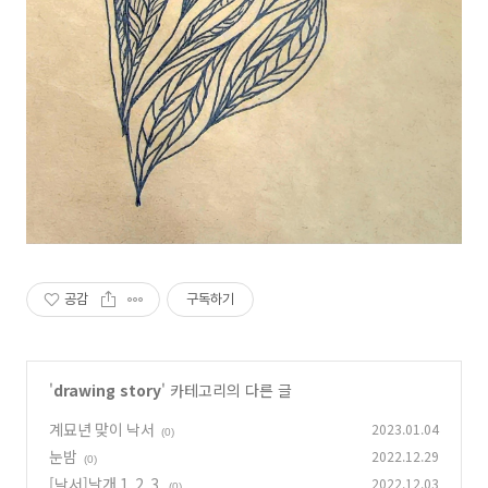
공감
구독하기
'
drawing story
' 카테고리의 다른 글
계묘년 맞이 낙서
2023.01.04
(0)
눈밤
2022.12.29
(0)
[낙서]날개 1. 2. 3.
2022.12.03
(0)