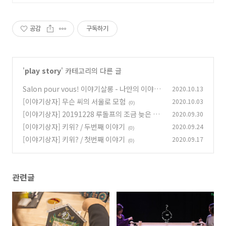
공감
구독하기
'
play story
' 카테고리의 다른 글
Salon pour vous! 이야기살롱 - 나만의 이야기
2020.10.13
상자 만들기 워크숍
[이야기상자] 무슨 씨의 서울로 모험
2020.10.03
(0)
(0)
[이야기상자] 20191228 루돌프의 조금 늦은 화
2020.09.30
이트 크리스마스파티
[이야기상자] 키위? / 두번째 이야기
2020.09.24
(0)
(0)
[이야기상자] 키위? / 첫번째 이야기
2020.09.17
(0)
관련글