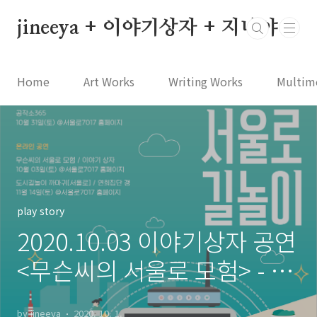
본문 바로가기
jineeya + 이야기상자 + 지니야
Home
Art Works
Writing Works
Multim
play story
2020.10.03 이야기상자 공연
<무슨씨의 서울로 모험> - 랜
선 서울로 놀이 온라인 공연
by jineeya
2020. 10. 1.