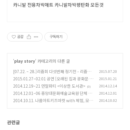
카니발 전용차박매트 카니발차박평탄화 모든것
공감
구독하기
'
play story
' 카테고리의 다른 글
[07.22. ~ 28.]리쥼회 다섯번째 정기전 - 리쥼전
2015.07.20
2015.01.27~02.01 공연 [오래된 집과 광화문 사
2015.01.21
(0)
거리]
2014.12.19~21 연말파티 <이상한 도서관>
2014.12.14
(0)
(0)
2014.12.01~06 중앙대문화예술교육원 단체 전
2014.12.01
시회 - 품
2014.10.11. 나름아트키즈마켓 with 체험, 모두
2014.10.02
(0)
들 몰려(?)오시길~!
(0)
관련글