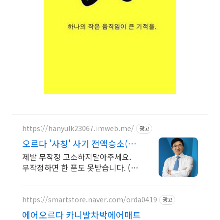
https://hanyulk23067.imweb.me/
광고
오르다 '사칭' 사기 전액승소(3
억7천) 사례보유
제발 무작정 고소하지말아주세요.
무작정하면 한 푼도 못받습니다. (법
무법인 한율)
https://smartstore.naver.com/orda0419
광고
에어오르다 카니발차박에어매트