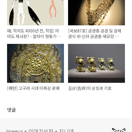
때; 적어도 4000년 전, 직업; 아
[국보87호] 금관총 금관 및 금제
마도 제사장? - 알타이 청동기
관식 中 신라 금관총 새모양 관
시대 벽화 中
꾸미개
[패턴] 고구려 시대 미륵상 광배
길상(吉祥)의 상징과 기호
댓글
jineeya + 이야기상자 + 지니야