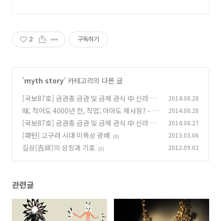
즐기세요.
2
구독하기
'
myth story
' 카테고리의 다른 글
[국보87호] 금관총 금관 및 금제 관식 中 신라 금
2014.08.28
관총 관모
때; 적어도 4000년 전, 직업; 아마도 제사장? - 알
2014.08.28
(0)
타이 청동기 시대 벽화 中
[국보87호] 금관총 금관 및 금제 관식 中 신라 금
2014.08.27
(0)
관총 새모양 관꾸미개
[패턴] 고구려 시대 미륵상 광배
2013.03.06
(0)
(0)
길상(吉祥)의 상징과 기호
2012.09.02
(2)
관련글