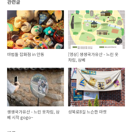
관련글
마법돌 잡화점 in 안동
[영상] 생생국가유산 - 느린 옷
차림, 삼베
생생국가유산 - 느린 옷차림, 삼
성북로8길 느슨한 마켓
베 시작 gogo~