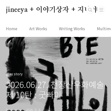
본문 바로가기
jineeya + 이야기상자 + 지니야
Home
Art Works
Writing Works
Multim
play story
2026.06.27. 천장산우화예술
제 10탄 : 굿빠이
by jineeya
2026. 6. 8.