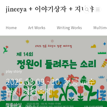
본문 바로가기
jineeya + 이야기상자 + 지니야
Home
Art Works
Writing Works
Multim
play story
2025.05.09.~10. 정릉 교수
단지 정원축제
by jineeya
2025. 5. 7.