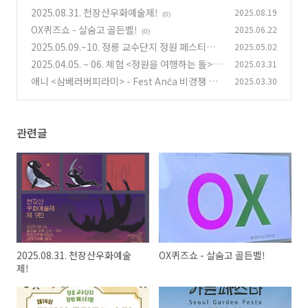
2025.08.31. 천장산우화예술제!
2025.08.19
(0)
OX퀴즈쇼 - 살숨고 골든벨!
2025.06.22
(0)
2025.05.09.~10. 정릉 교수단지 정원 페스티벌
2025.05.02
2025.04.05. ~ 06. 체험 <정원을 여행하는 돌> i
2025.03.31
(0)
n 서울 가든 페스타
애니 <삼베러버피라미> - Fest Anča 비경쟁 부
2025.03.30
(1)
문 초청
(0)
관련글
2025.08.31. 천장산우화예술
OX퀴즈쇼 - 살숨고 골든벨!
제!