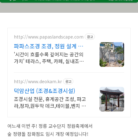
http://www.papaslandscape.com
광고
파파스조경 조경, 정원 설계 시
공
'시간이 흐를수록 깊어지는 공간의
가치' 테라스, 주택, 카페, 실내조경
정원
http://www.deokam.kr
광고
덕암산업 (조경&조경시설)
조경시설 전문, 휴게공간 조성, 파고
라,정자,원두막 데크,테이블,벤치 직
접생산시공
어느새 이번 주! 정릉 교수단지 정원축제에서
숲 정령돌 잡화점도 임시 개장 예정입니다!