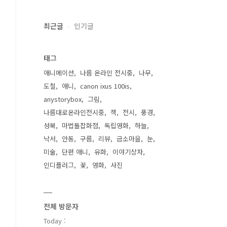
최근글
인기글
태그
애니메이션
나름 온라인 전시중
나무
도철
애니
canon ixus 100is
anystorybox
그림
나름대로온라인전시중
책
전시
풍경
성북
마법돌잡화점
독립영화
하늘
낙서
안동
구름
리뷰
금소마을
눈
미술
단편 애니
유화
이야기상자
인디플러그
꽃
영화
사진
전체 방문자
Today :