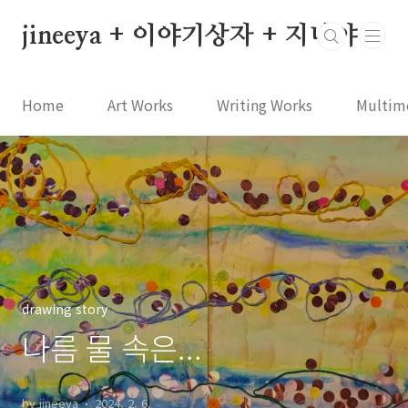
본문 바로가기
jineeya + 이야기상자 + 지니야
Home
Art Works
Writing Works
Multim
drawing story
나름 물 속은...
by jineeya
2024. 2. 6.