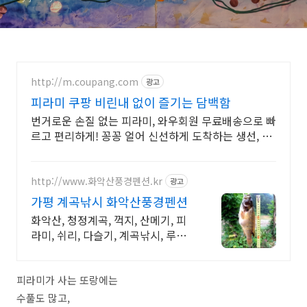
http://m.coupang.com
광고
피라미 쿠팡 비린내 없이 즐기는 담백함
번거로운 손질 없는 피라미, 와우회원 무료배송으로 빠
르고 편리하게! 꽁꽁 얼어 신선하게 도착하는 생선, 와
우회원은 30일 내 무료반품.
http://www.화악산풍경펜션.kr
광고
가평 계곡낚시 화악산풍경펜션
화악산, 청정계곡, 꺽지, 산메기, 피
라미, 쉬리, 다슬기, 계곡낚시, 루어
낚시
피라미가 사는 또랑에는
수풀도 많고,