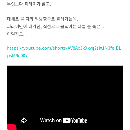
무엇보다 피라미가 많고,
대체로 물 따라 일방향으로 흘러가는데,
피라미만이 대각선, 직선으로 움직이는 나름 물 속은...
이럴지도...
https://youtube.com/shorts/AV8Ac3kXxvg?si=1N3feIBL
psM9o007