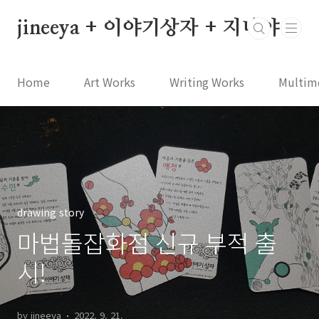
본문 바로가기
jineeya + 이야기상자 + 지니야
Home
Art Works
Writing Works
Multim
drawing story
마법돌잡화점 신규 부적 출
시!
by jineeya
2022. 9. 21.