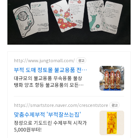
http://www.jungtomall.com/
광고
부적 도매 정토몰 불교용품 전문
도소매취급
대규모의 불교용품 무속용품 불상
탱화 양초 향등 불교용품의 모든것
을 전문도매취급
https://smartstore.naver.com/crescentstore
광고
맞춤수제부적 '부적잘쓰는집'
정성으로 기도드린 수제부적 시작가
5,000원부터!