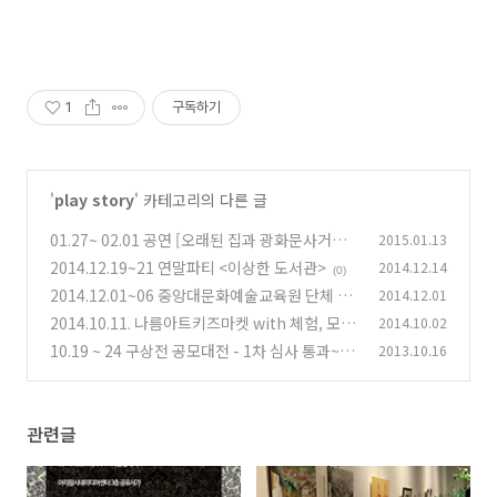
1
구독하기
'
play story
' 카테고리의 다른 글
01.27~ 02.01 공연 [오래된 집과 광화문사거리]
2015.01.13
2014.12.19~21 연말파티 <이상한 도서관>
2014.12.14
(0)
(0)
2014.12.01~06 중앙대문화예술교육원 단체 전
2014.12.01
시회 - 품
2014.10.11. 나름아트키즈마켓 with 체험, 모두
2014.10.02
(0)
들 몰려(?)오시길~!
10.19 ~ 24 구상전 공모대전 - 1차 심사 통과~!
2013.10.16
(0)
(0)
관련글