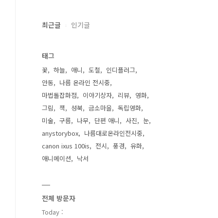
최근글
인기글
태그
꽃
하늘
애니
도철
인디플러그
안동
나름 온라인 전시중
마법돌잡화점
이야기상자
리뷰
영화
그림
책
성북
금소마을
독립영화
미술
구름
나무
단편 애니
사진
눈
anystorybox
나름대로온라인전시중
canon ixus 100is
전시
풍경
유화
애니메이션
낙서
전체 방문자
Today :