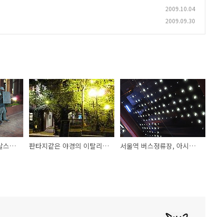
2009.10.04
2009.09.30
오랜만에 대학로 - 익살스러운 호랑이와의 재회
판타지같은 야경의 이탈리안 레스토랑 AGIO
서울역 버스정류장, 아시나여?