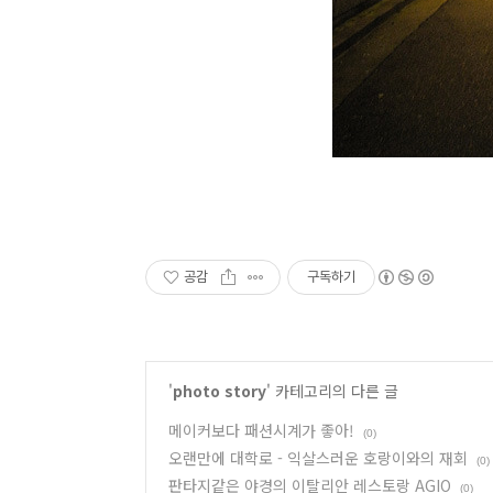
공감
구독하기
'
photo story
' 카테고리의 다른 글
메이커보다 패션시계가 좋아!
(0)
오랜만에 대학로 - 익살스러운 호랑이와의 재회
(0)
판타지같은 야경의 이탈리안 레스토랑 AGIO
(0)