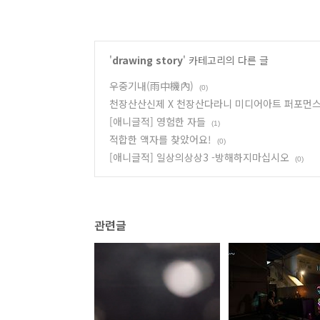
'
drawing story
' 카테고리의 다른 글
우중기내(雨中機內)
(0)
천장산산신제 X 천장산다라니 미디어아트 퍼포먼스
[애니글적] 영험한 자들
(1)
적합한 액자를 찾았어요!
(0)
[애니글적] 일상의상상3 -방해하지마십시오
(0)
관련글