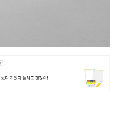
광고
 썼다 지웠다 틀려도 괜찮아!