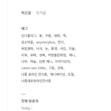
최근글
인기글
태그
인디플러그
꽃
구름
영화
책
금소마을
anystorybox
전시
독립영화
낙서
눈
풍경
사진
미술
리뷰
유화
성북
마법돌잡화점
애니
나무
하늘
단편 애니
이야기상자
canon ixus 100is
그림
안동
나름 온라인 전시중
애니메이션
도철
나름대로온라인전시중
전체 방문자
Today :