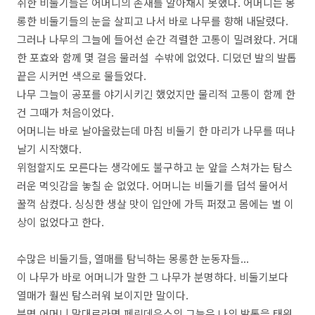
취한 비둘기들은 어머니의 존재를 알아채지 못했다. 어머니는 몽
롱한 비둘기들의 눈을 살피고 나서 바로 나무를 향해 내달렸다.
그러나 나무의 그늘에 들어선 순간 격렬한 고통이 밀려왔다. 거대
한 포효와 함께 몇 걸음 물러설 수밖에 없었다. 디뎠던 발의 발톱
끝은 시커먼 색으로 물들었다.
나무 그늘이 공포를 야기시키긴 했었지만 물리적 고통이 함께 한
건 그때가 처음이었다.
어머니는 바로 날아올랐는데 마침 비둘기 한 마리가 나무를 떠나
날기 시작했다.
위험할지도 모른다는 생각에도 불구하고 눈 앞을 스쳐가는 탐스
러운 먹잇감을 놓칠 순 없었다. 어머니는 비둘기를 덥석 물어서
꿀꺽 삼켰다. 싱싱한 생살 맛이 입안에 가득 퍼졌고 몸에는 별 이
상이 없었다고 한다.
수많은 비둘기들, 열매를 탐닉하는 몽롱한 눈동자들...
이 나무가 바로 어머니가 말한 그 나무가 분명하다. 비둘기보다
열매가 훨씬 탐스러워 보이지만 말이다.
분명 어머니 말대로라면 페린데우스의 그늘은 나의 발톱을 태워