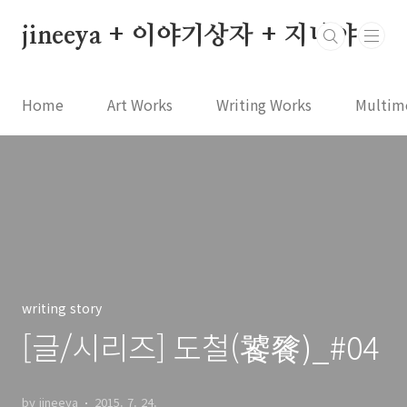
본문 바로가기
jineeya + 이야기상자 + 지니야
Home
Art Works
Writing Works
Multim
writing story
[글/시리즈] 도철(饕餮)_#04
by jineeya
2015. 7. 24.