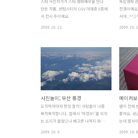
스타 사진작가가 스타 영화배우를 만나
독립영화 
만든 작품. 센텀시티의 CGV 아래층 5층에
전경이예요.
서 전시 주이예요.
서야..^^;
더 찍어볼 
2009. 10. 12.
2009. 10. 1
서 꽤 북적
터들을 붙이
청된 독립영
화제 선전물
사진놀이; 부산 풍경
메이커보
도착하자마자 한장 찰칵! 사람들이 나름
왠지 전체
복작복작합니다. 옆에서 '하정우!'를 외치
좋아요. 궁금
는 소리가 들렸으나 배고픈 나머지 와플
는데 웹사이
사러 go! 다른 부스도 재미있지만 '북극
은 느낌이랄
2009. 10. 9.
2009. 10. 8
의눈물' 부스가 가장 인상적. 아무것도 없
http://ww