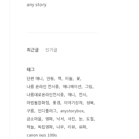
any story
최근글
인기글
태그
단편 애니
안동
책
미술
꽃
나름 온라인 전시중
애니메이션
그림
나름대로온라인전시중
애니
전시
/381190.html
마법돌잡화점
풍경
이야기상자
성북
구름
인디플러그
anystorybox
금소마을
영화
낙서
사진
눈
도철
하늘
독립영화
나무
리뷰
유화
canon ixus 100is