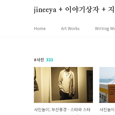
본문 바로가기
jineeya + 이야기상자 +
Home
Art Works
Writing W
사진
333
사진놀이; 부산풍경 - 스타와 스타
사진놀이