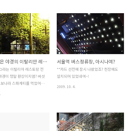
가 생겼다. 분명 오채현 작가의 작품일거
다. 예전에 인사동에서 구경해본 적 있어.
(예전에 올려놨던 사진들 - 익살스러운 호
랑이들_인사아트센터 오채현 조각전) 멋
지구리한 투명인간 3명도...
판타지같은 야경의 이탈리안 레스토랑 AGIO
서울역 버스정류장, 아시나여?
IO라는 이탈리아 레스토랑 전
**카드 선전에 잠시 나왔었죠? 천장에도
야경이 정말 환상이지염? 버섯
설치되어 있었네여~!
르보나라 스파게티를 먹었어여.
2009. 10. 4.
. 피자는 화덕에서 직접 구워
.
니 맛있기 그지 없어요..^^ 아
서울 종로구 견지동 68-1 설명
인테리어의 이태리 레스토랑 아
) 상세보기