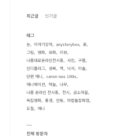
최근글
인기글
태그
눈
이야기상자
anystorybox
꽃
그림
영화
유화
리뷰
나름대로온라인전시중
사진
구름
인디플러그
성북
책
낙서
미술
단편 애니
canon ixus 100is
애니메이션
하늘
나무
나름 온라인 전시중
전시
금소마을
독립영화
풍경
안동
마법돌잡화점
도철
애니
전체 방문자