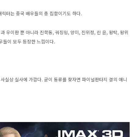
캐릭터는 중국 배우들의 총 집합이기도 하다.
우이판 뿐 아니라 진학동, 궈징밍, 양미, 진위정, 린 윤, 왕탁, 왕위
우들이 모두 등장한 느낌이다.
사실상 실사에 가깝다. 굳이 동류를 찾자면 파이널판타지 결의 애니