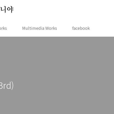
 지니야
orks
Multimedia Works
facebook
rd)