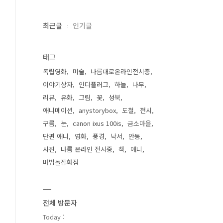
최근글
인기글
태그
독립영화
미술
나름대로온라인전시중
이야기상자
인디플러그
하늘
나무
리뷰
유화
그림
꽃
성북
애니메이션
anystorybox
도철
전시
구름
눈
canon ixus 100is
금소마을
단편 애니
영화
풍경
낙서
안동
사진
나름 온라인 전시중
책
애니
마법돌잡화점
전체 방문자
Today :