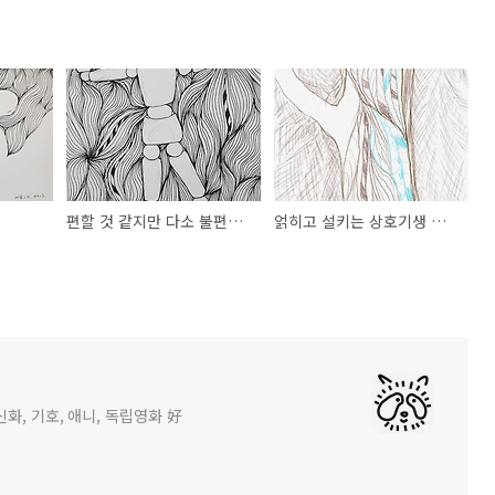
편할 것 같지만 다소 불편한...
얽히고 설키는 상호기생 살이
화, 기호, 애니, 독립영화 好