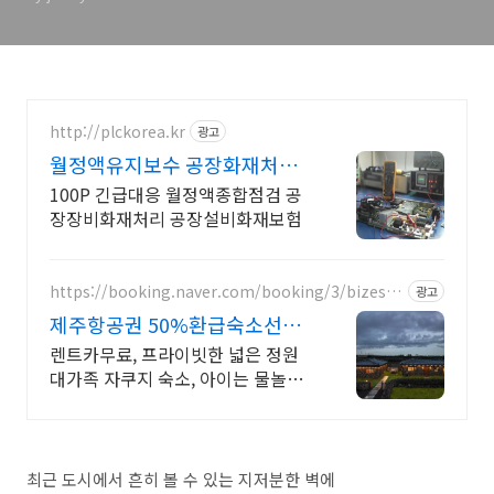
http://plckorea.kr
광고
월정액유지보수 공장화재처리
산업자동화 장비판매수리보수
100P 긴급대응 월정액종합점검 공
장장비화재처리 공장설비화재보험
https://booking.naver.com/booking/3/bizes/9
광고
73564
제주항공권 50%환급숙소선정
렌트카 무료 이벤트중
렌트카무료, 프라이빗한 넓은 정원
대가족 자쿠지 숙소, 아이는 물놀이,
바베큐 최대 16인, 전통돌집을 현대
적으로 해석한 넓고 멋진 숙소, 실내
자쿠지, 바베큐
최근 도시에서 흔히 볼 수 있는 지저분한 벽에