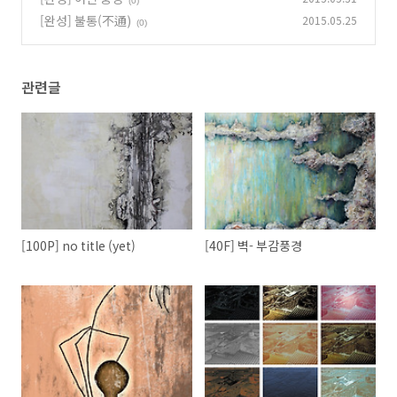
(0)
[완성] 불통(不通)
2015.05.25
(0)
관련글
[100P] no title (yet)
[40F] 벽- 부감풍경