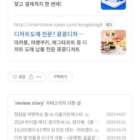
찾고 결제까지 한 번에!
http://smartstore.naver.com/kongkong8
광고
디저트도매 전문? 콩콩디저트
대량 주문 및 도매 납품
마카롱, 머랭쿠키, 에그타르트 등 디
저트 도매 납품 전문 콩콩디저트
공감
구독하기
'
review story
' 카테고리의 다른 글
정원을 여행하는 돌 in 서울가든페스타
2025.04.07
(0)
2024 타이틀 매치: 홍이현숙 vs. 염지혜 《돌과
2025.03.21
밤》
14,000명이 61개의 섬 만든 대작 - 아트랜드
2025.03.19
(0)
(0)
기차 옆 박물관 드디어 가봄 - <공예행: 골골샅샅,
2025.02.23