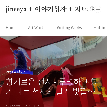
본문 바로가기
jineeya + 이야기상자 + 지니야
Home
Art Works
Writing Works
Multim
review story
향기로운 전시 - 투명하고 향
기 나는 천사의 날개 빛깔처
럼
by jineeya
2025. 3. 20.