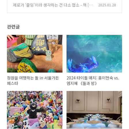
면면촌촌>
제로가 '줄임'이라 생각하는 건 다소 협소 - 책 [제
2025.01.28
(0)
로의 책]
(0)
관련글
정원을 여행하는 돌 in 서울가든
2024 타이틀 매치: 홍이현숙 vs.
페스타
염지혜 《돌과 밤》